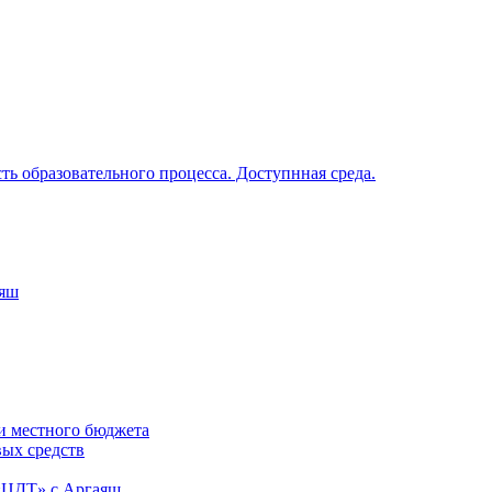
ь образовательного процесса. Доступнная среда.
аяш
и местного бюджета
вых средств
«ЦДТ» с.Аргаяш