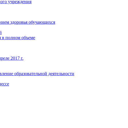
ного учреждения
янием здоровья обучающихся
й
 в полном объеме
реле 2017 г.
вление образовательной деятельности
цессе