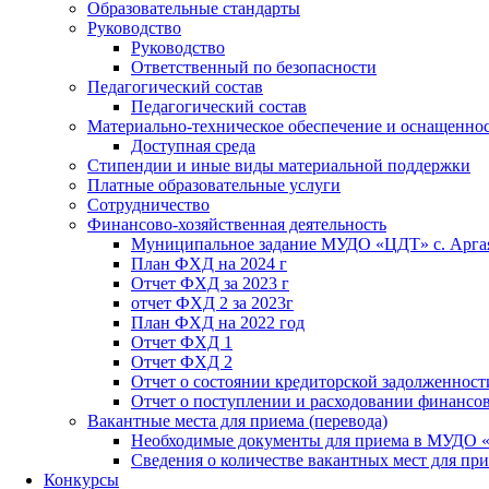
Образовательные стандарты
Руководство
Руководство
Ответственный по безопасности
Педагогический состав
Педагогический состав
Материально-техническое обеспечение и оснащенност
Доступная среда
Стипендии и иные виды материальной поддержки
Платные образовательные услуги
Сотрудничество
Финансово-хозяйственная деятельность
Муниципальное задание МУДО «ЦДТ» с. Арг
План ФХД на 2024 г
Отчет ФХД за 2023 г
отчет ФХД 2 за 2023г
План ФХД на 2022 год
Отчет ФХД 1
Отчет ФХД 2
Отчет о состоянии кредиторской задолженност
Отчет о поступлении и расходовании финансо
Вакантные места для приема (перевода)
Необходимые документы для приема в МУДО 
Сведения о количестве вакантных мест для при
Конкурсы