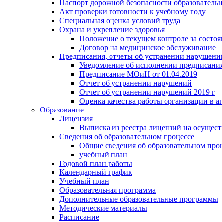
Паспорт дорожной безопасности образователь
Акт проверки готовности к учебному году
Специальная оценка условий труда
Охрана и укрепление здоровья
Положение о текущем контроле за состо
Договор на медицинское обслуживание
Предписания, отчеты об устранении нарушени
Уведомление об исполнении предписания
Предписание МОиН от 01.04.2019
Отчет об устранении нарушений
Отчет об устранении нарушений 2019 г
Оценка качества работы организации в ап
Образование
Лицензия
Выписка из реестра лицензий на осущест
Сведения об образовательном процессе
Общие сведения об образовательном про
учебный план
Годовой план работы
Календарный график
Учебный план
Образовательная программа
Дополнительные образовательные программы
Методические материалы
Расписание