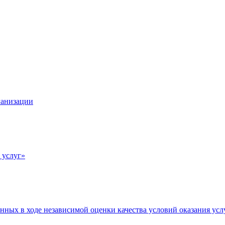
ганизации
 услуг»
нных в ходе независимой оценки качества условий оказания усл