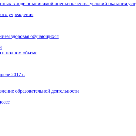
нных в ходе независимой оценки качества условий оказания усл
ного учреждения
янием здоровья обучающихся
й
 в полном объеме
реле 2017 г.
вление образовательной деятельности
цессе