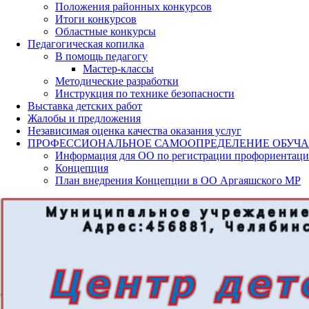
Положения районных конкурсов
Итоги конкурсов
Областные конкурсы
Педагогическая копилка
В помощь педагогу
Мастер-классы
Методические разработки
Инструкция по технике безопасности
Выставка детских работ
Жалобы и предложения
Независимая оценка качества оказания услуг
ПРОФЕССИОНАЛЬНОЕ САМООПРЕДЕЛЕНИЕ ОБУЧ
Информация для ОО по регистрации профориентаци
Концепция
План внедрения Концепции в ОО Аргаяшского МР