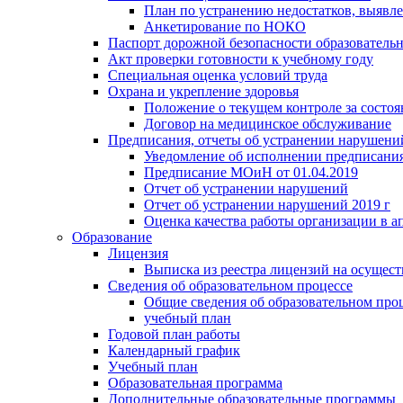
План по устранению недостатков, выявле
Анкетирование по НОКО
Паспорт дорожной безопасности образователь
Акт проверки готовности к учебному году
Специальная оценка условий труда
Охрана и укрепление здоровья
Положение о текущем контроле за состо
Договор на медицинское обслуживание
Предписания, отчеты об устранении нарушени
Уведомление об исполнении предписания
Предписание МОиН от 01.04.2019
Отчет об устранении нарушений
Отчет об устранении нарушений 2019 г
Оценка качества работы организации в ап
Образование
Лицензия
Выписка из реестра лицензий на осущест
Сведения об образовательном процессе
Общие сведения об образовательном про
учебный план
Годовой план работы
Календарный график
Учебный план
Образовательная программа
Дополнительные образовательные программы