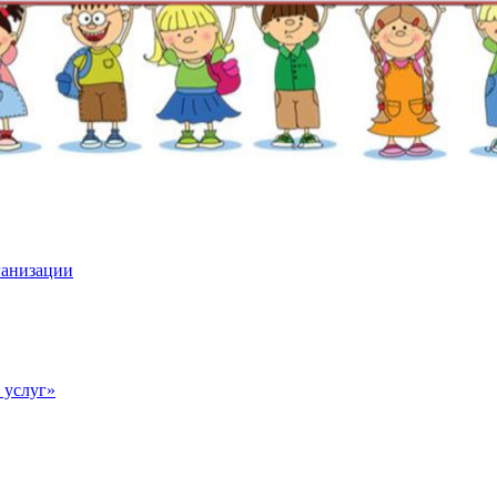
ганизации
 услуг»