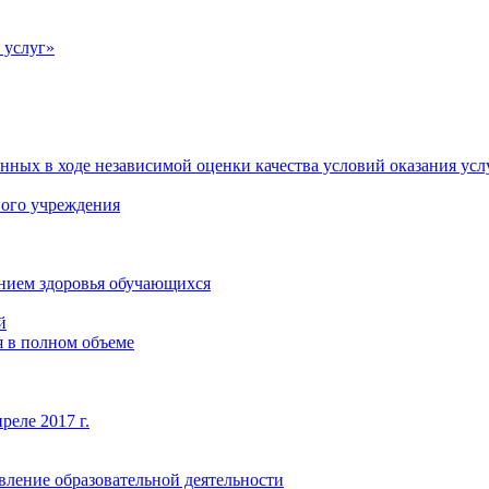
 услуг»
нных в ходе независимой оценки качества условий оказания усл
ного учреждения
янием здоровья обучающихся
й
 в полном объеме
реле 2017 г.
вление образовательной деятельности