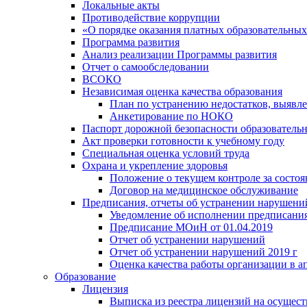
Локальные акты
Противодействие коррупции
«О порядке оказания платных образовательных
Программа развития
Анализ реализации Программы развития
Отчет о самообследовании
ВСОКО
Независимая оценка качества образования
План по устранению недостатков, выявле
Анкетирование по НОКО
Паспорт дорожной безопасности образователь
Акт проверки готовности к учебному году
Специальная оценка условий труда
Охрана и укрепление здоровья
Положение о текущем контроле за состо
Договор на медицинское обслуживание
Предписания, отчеты об устранении нарушени
Уведомление об исполнении предписания
Предписание МОиН от 01.04.2019
Отчет об устранении нарушений
Отчет об устранении нарушений 2019 г
Оценка качества работы организации в ап
Образование
Лицензия
Выписка из реестра лицензий на осущест