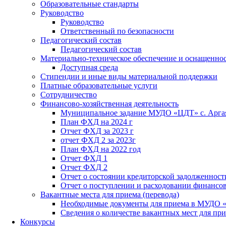
Образовательные стандарты
Руководство
Руководство
Ответственный по безопасности
Педагогический состав
Педагогический состав
Материально-техническое обеспечение и оснащенност
Доступная среда
Стипендии и иные виды материальной поддержки
Платные образовательные услуги
Сотрудничество
Финансово-хозяйственная деятельность
Муниципальное задание МУДО «ЦДТ» с. Арг
План ФХД на 2024 г
Отчет ФХД за 2023 г
отчет ФХД 2 за 2023г
План ФХД на 2022 год
Отчет ФХД 1
Отчет ФХД 2
Отчет о состоянии кредиторской задолженност
Отчет о поступлении и расходовании финансо
Вакантные места для приема (перевода)
Необходимые документы для приема в МУДО 
Сведения о количестве вакантных мест для при
Конкурсы