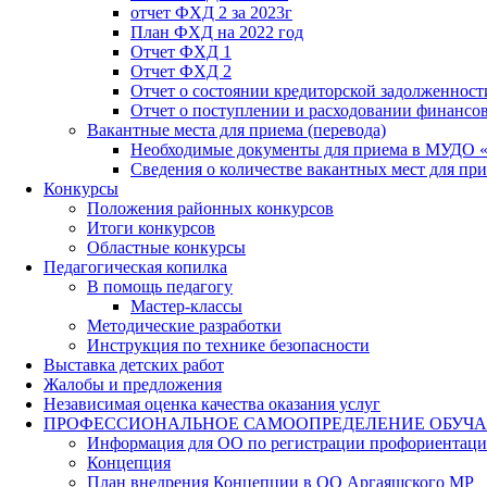
отчет ФХД 2 за 2023г
План ФХД на 2022 год
Отчет ФХД 1
Отчет ФХД 2
Отчет о состоянии кредиторской задолженност
Отчет о поступлении и расходовании финансо
Вакантные места для приема (перевода)
Необходимые документы для приема в МУДО 
Сведения о количестве вакантных мест для при
Конкурсы
Положения районных конкурсов
Итоги конкурсов
Областные конкурсы
Педагогическая копилка
В помощь педагогу
Мастер-классы
Методические разработки
Инструкция по технике безопасности
Выставка детских работ
Жалобы и предложения
Независимая оценка качества оказания услуг
ПРОФЕССИОНАЛЬНОЕ САМООПРЕДЕЛЕНИЕ ОБУЧ
Информация для ОО по регистрации профориентаци
Концепция
План внедрения Концепции в ОО Аргаяшского МР