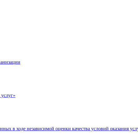
ганизации
 услуг»
нных в ходе независимой оценки качества условий оказания усл