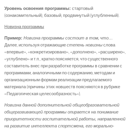
Уровень освоения программы:
стартовый
(ознакомительный), базовый, продвинутый (углубленный).
Новизна программы
Пример:
Новизна программы состоит в том,
что…
Далее, используя отражающие
степень новизны
слова
«впервые», «конкретизировано», «дополнено», «расширено»,
«углублено» и т.п., кратко поясняется, что существенного
составитель внес при разработке программы в сравнении с
программами, аналогичными по содержанию, методам и
организационным формам реализации предлагаемого
материала (причины этих новшеств поясняются в рубрике
«Педагогическая целесообразность»).
Новизна данной дополнительной общеобразовательной
общеразвивающей программы опирается на понимание
приоритетности воспитательной работы, направленной
на развитие интеллекта спортсмена, его морально-