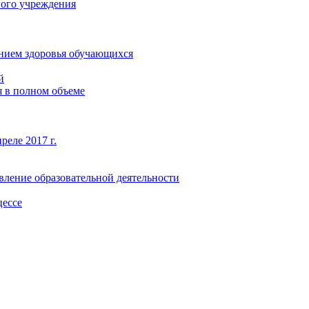
ного учреждения
янием здоровья обучающихся
й
 в полном объеме
реле 2017 г.
вление образовательной деятельности
цессе