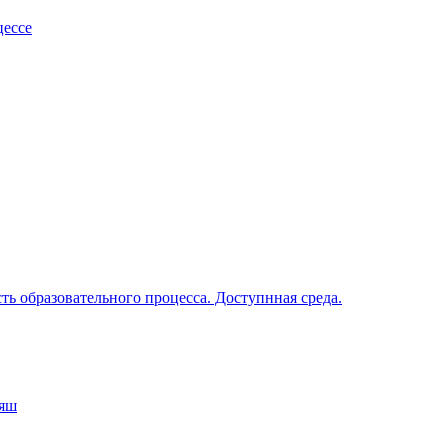
цессе
ь образовательного процесса. Доступнная среда.
аяш