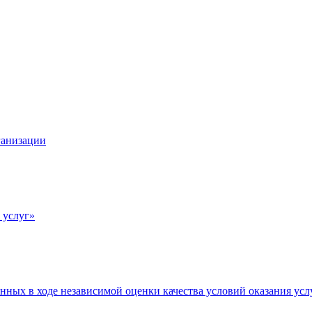
ганизации
 услуг»
нных в ходе независимой оценки качества условий оказания усл