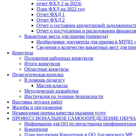
отчет ФХД 2 за 2023г
План ФХД на 2022 год
Отчет ФХД 1
Отчет ФХД 2
Отчет о состоянии кредиторской задолженност
Отчет о поступлении и расходовании финансо
Вакантные места для приема (перевода)
Необходимые документы для приема в МУДО 
Сведения о количестве вакантных мест для при
Конкурсы
Положения районных конкурсов
Итоги конкурсов
Областные конкурсы
Педагогическая копилка
В помощь педагогу
Мастер-классы
Методические разработки
Инструкция по технике безопасности
Выставка детских работ
Жалобы и предложения
Независимая оценка качества оказания услуг
ПРОФЕССИОНАЛЬНОЕ САМООПРЕДЕЛЕНИЕ ОБУЧ
Информация для ОО по регистрации профориентаци
Концепция
План внедрения Концепции в ОО Аргаяшского МР