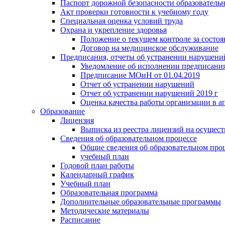
Паспорт дорожной безопасности образователь
Акт проверки готовности к учебному году
Специальная оценка условий труда
Охрана и укрепление здоровья
Положение о текущем контроле за состо
Договор на медицинское обслуживание
Предписания, отчеты об устранении нарушени
Уведомление об исполнении предписания
Предписание МОиН от 01.04.2019
Отчет об устранении нарушений
Отчет об устранении нарушений 2019 г
Оценка качества работы организации в ап
Образование
Лицензия
Выписка из реестра лицензий на осущест
Сведения об образовательном процессе
Общие сведения об образовательном про
учебный план
Годовой план работы
Календарный график
Учебный план
Образовательная программа
Дополнительные образовательные программы
Методические материалы
Расписание