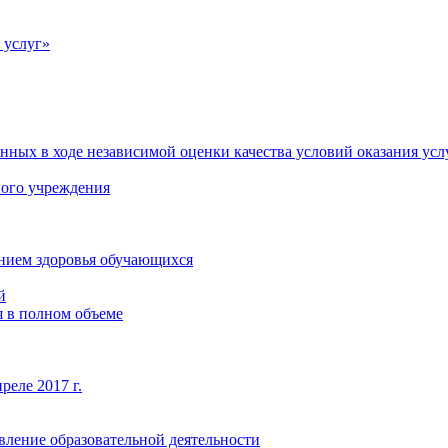
 услуг»
нных в ходе независимой оценки качества условий оказания усл
ного учреждения
янием здоровья обучающихся
й
 в полном объеме
реле 2017 г.
вление образовательной деятельности