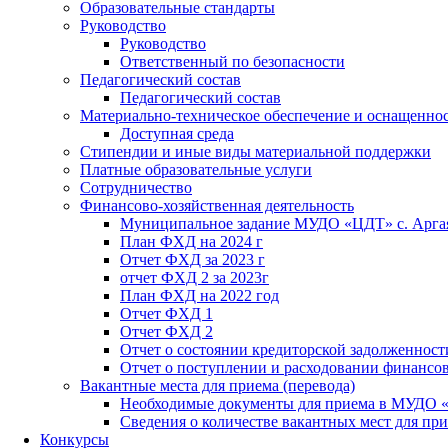
Образовательные стандарты
Руководство
Руководство
Ответственный по безопасности
Педагогический состав
Педагогический состав
Материально-техническое обеспечение и оснащенност
Доступная среда
Стипендии и иные виды материальной поддержки
Платные образовательные услуги
Сотрудничество
Финансово-хозяйственная деятельность
Муниципальное задание МУДО «ЦДТ» с. Арг
План ФХД на 2024 г
Отчет ФХД за 2023 г
отчет ФХД 2 за 2023г
План ФХД на 2022 год
Отчет ФХД 1
Отчет ФХД 2
Отчет о состоянии кредиторской задолженност
Отчет о поступлении и расходовании финансо
Вакантные места для приема (перевода)
Необходимые документы для приема в МУДО 
Сведения о количестве вакантных мест для при
Конкурсы