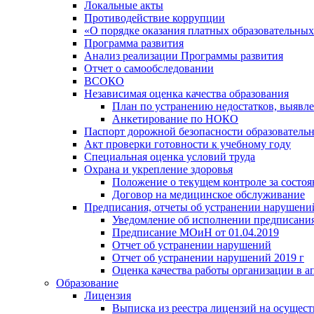
Локальные акты
Противодействие коррупции
«О порядке оказания платных образовательных
Программа развития
Анализ реализации Программы развития
Отчет о самообследовании
ВСОКО
Независимая оценка качества образования
План по устранению недостатков, выявле
Анкетирование по НОКО
Паспорт дорожной безопасности образователь
Акт проверки готовности к учебному году
Специальная оценка условий труда
Охрана и укрепление здоровья
Положение о текущем контроле за состо
Договор на медицинское обслуживание
Предписания, отчеты об устранении нарушени
Уведомление об исполнении предписания
Предписание МОиН от 01.04.2019
Отчет об устранении нарушений
Отчет об устранении нарушений 2019 г
Оценка качества работы организации в ап
Образование
Лицензия
Выписка из реестра лицензий на осущест