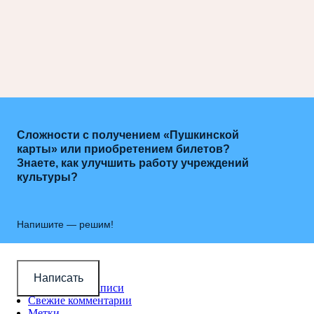
Сложности с получением «Пушкинской
карты» или приобретением билетов?
Знаете, как улучшить работу учреждений
культуры?
Напишите — решим!
Новые записи
Написать
Популярные записи
Свежие комментарии
Метки