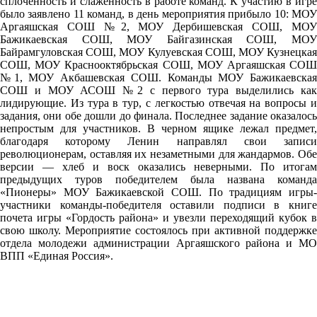
сплоченность и слаженность в работе команд. К участию в игре
было заявлено 11 команд, в день мероприятия прибыло 10: МОУ
Аргаяшская СОШ №2, МОУ Дербишевская СОШ, МОУ
Бажикаевская СОШ, МОУ Байгазинская СОШ, МОУ
Байрамгуловская СОШ, МОУ Кулуевская СОШ, МОУ Кузнецкая
СОШ, МОУ Краснооктябрьская СОШ, МОУ Аргаяшская СОШ
№1, МОУ Акбашевская СОШ. Команды МОУ Бажикаевская
СОШ и МОУ АСОШ №2 с первого тура выделились как
лидирующие. Из тура в тур, с легкостью отвечая на вопросы и
задания, они обе дошли до финала. Последнее задание оказалось
непростым для участников. В черном ящике лежал предмет,
благодаря которому Ленин направлял свои записи
революционерам, оставляя их незаметными для жандармов. Обе
версии — хлеб и воск оказались неверными. По итогам
предыдущих туров победителем была названа команда
«Пионеры» МОУ Бажикаевской СОШ. По традициям игры-
участники команды-победителя оставили подписи в книге
почета игры «Гордость района» и увезли переходящий кубок в
свою школу. Мероприятие состоялось при активной поддержке
отдела молодежи администрации Аргаяшского района и МО
ВПП «Единая Россия».