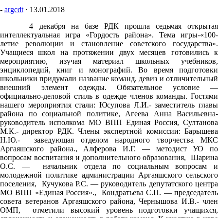
-
argcdt
·
13.01.2018
4 декабря на базе РДК прошла седьмая открытая
интеллектуальная игра «Гордость района». Тема игры-«100-
летие революции и становление советского государства».
Учащиеся школ на протяжении двух месяцев готовились к
мероприятию, изучая материал школьных учебников,
энциклопедий, книг и монографий. Во время подготовки
школьники придумали название команд, девиз и отличительный
внешний элемент одежды. Обязательное условие —
официально-деловой стиль в одежде членов команды. Гостями
нашего мероприятия стали: Юсупова Л.И.- заместитель главы
района по социальной политике, Агеева Анна Васильевна-
руководитель исполкома МО ВПП Единая Россия, Султанова
М.К.- директор РДК. Члены экспертной комиссии: Барышева
Н.Ю.- заведующая отделом народного творчества МКС
Аргаяшского района., Алферова И.Г. — методист УО по
вопросам воспитания и дополнительного образования, Шарина
О.С. — начальник отдела по социальным вопросам и
молодежной политике администрации Аргаяшского сельского
поселения, Кучукова Р.С. — руководитель депутатского центра
МО ВПП «Единая Россия»., Кондратьева С.П. — председатель
совета ветеранов Аргаяшского района, Чернышова И.В.- член
ОМП, отметили высокий уровень подготовки учащихся,