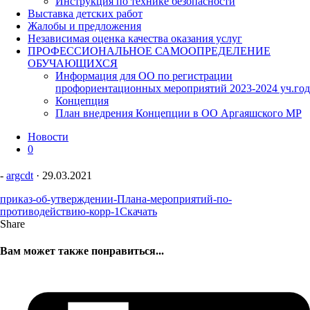
Инструкция по технике безопасности
Выставка детских работ
Жалобы и предложения
Независимая оценка качества оказания услуг
ПРОФЕССИОНАЛЬНОЕ САМООПРЕДЕЛЕНИЕ
ОБУЧАЮЩИХСЯ
Информация для ОО по регистрации
профориентационных мероприятий 2023-2024 уч.год
Концепция
План внедрения Концепции в ОО Аргаяшского МР
Новости
0
-
argcdt
·
29.03.2021
приказ-об-утверждении-Плана-мероприятий-по-
противодействию-корр-1
Скачать
Share
Вам может также понравиться...