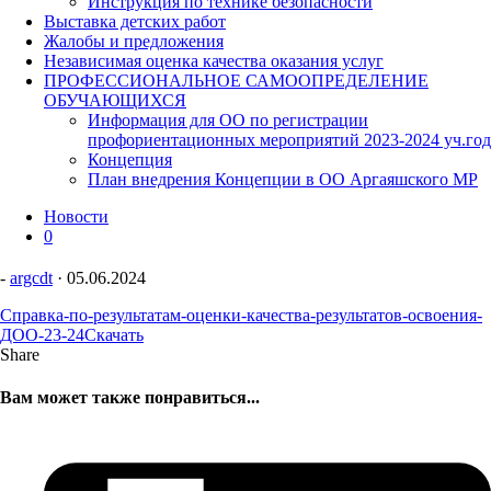
Инструкция по технике безопасности
Выставка детских работ
Жалобы и предложения
Независимая оценка качества оказания услуг
ПРОФЕССИОНАЛЬНОЕ САМООПРЕДЕЛЕНИЕ
ОБУЧАЮЩИХСЯ
Информация для ОО по регистрации
профориентационных мероприятий 2023-2024 уч.год
Концепция
План внедрения Концепции в ОО Аргаяшского МР
Новости
0
-
argcdt
·
05.06.2024
Справка-по-результатам-оценки-качества-результатов-освоения-
ДОО-23-24
Скачать
Share
Вам может также понравиться...