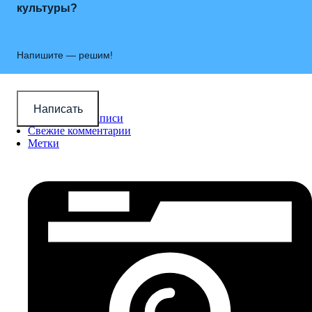
культуры?
Напишите — решим!
Новые записи
Написать
Популярные записи
Свежие комментарии
Метки