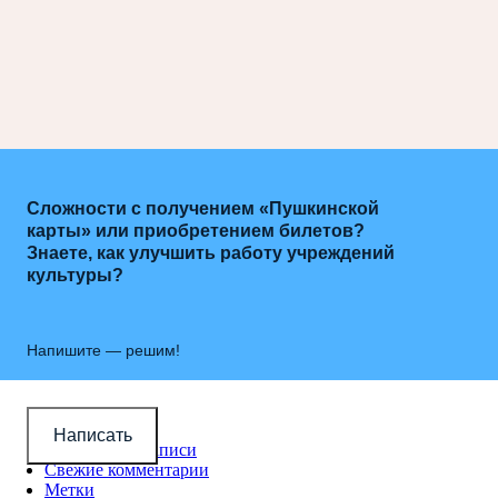
Сложности с получением «Пушкинской
карты» или приобретением билетов?
Знаете, как улучшить работу учреждений
культуры?
Напишите — решим!
Новые записи
Написать
Популярные записи
Свежие комментарии
Метки