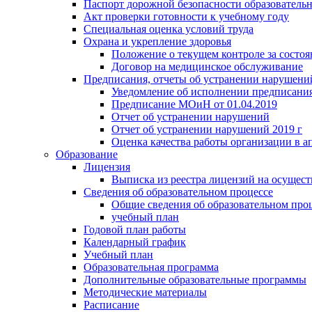
Паспорт дорожной безопасности образователь
Акт проверки готовности к учебному году
Специальная оценка условий труда
Охрана и укрепление здоровья
Положение о текущем контроле за состо
Договор на медицинское обслуживание
Предписания, отчеты об устранении нарушени
Уведомление об исполнении предписания
Предписание МОиН от 01.04.2019
Отчет об устранении нарушений
Отчет об устранении нарушений 2019 г
Оценка качества работы организации в ап
Образование
Лицензия
Выписка из реестра лицензий на осущест
Сведения об образовательном процессе
Общие сведения об образовательном про
учебный план
Годовой план работы
Календарный график
Учебный план
Образовательная программа
Дополнительные образовательные программы
Методические материалы
Расписание