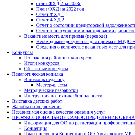
отчет ФХД 2 за 2023г
План ФХД на 2022 год
Отчет ФХД 1
Отчет ФХД 2
Отчет о состоянии кредиторской задолженност
Отчет о поступлении и расходовании финансо
Вакантные места для приема (перевода)
Необходимые документы для приема в МУДО 
Сведения о количестве вакантных мест для при
Конкурсы
Положения районных конкурсов
Итоги конкурсов
Областные конкурсы
Педагогическая копилка
В помощь педагогу
Мастер-классы
Методические разработки
Инструкция по технике безопасности
Выставка детских работ
Жалобы и предложения
Независимая оценка качества оказания услуг
ПРОФЕССИОНАЛЬНОЕ САМООПРЕДЕЛЕНИЕ ОБУЧ
Информация для ОО по регистрации профориентаци
Концепция
План внедрения Концепции в ОО Аргаяшского МР