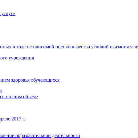
 услуг»
нных в ходе независимой оценки качества условий оказания усл
ного учреждения
янием здоровья обучающихся
й
 в полном объеме
реле 2017 г.
вление образовательной деятельности