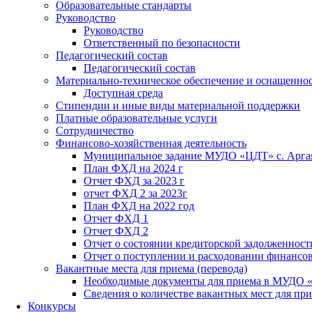
Образовательные стандарты
Руководство
Руководство
Ответственный по безопасности
Педагогический состав
Педагогический состав
Материально-техническое обеспечение и оснащенност
Доступная среда
Стипендии и иные виды материальной поддержки
Платные образовательные услуги
Сотрудничество
Финансово-хозяйственная деятельность
Муниципальное задание МУДО «ЦДТ» с. Арг
План ФХД на 2024 г
Отчет ФХД за 2023 г
отчет ФХД 2 за 2023г
План ФХД на 2022 год
Отчет ФХД 1
Отчет ФХД 2
Отчет о состоянии кредиторской задолженност
Отчет о поступлении и расходовании финансо
Вакантные места для приема (перевода)
Необходимые документы для приема в МУДО 
Сведения о количестве вакантных мест для при
Конкурсы