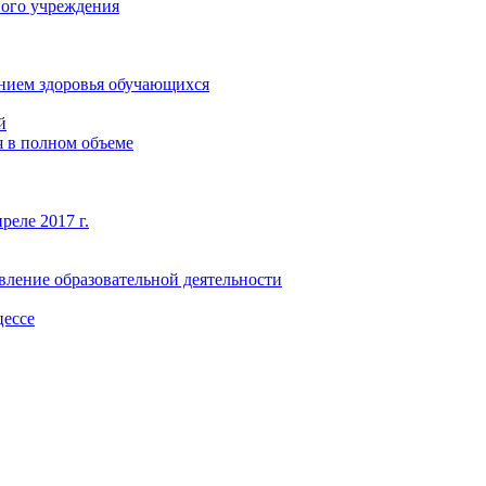
ного учреждения
янием здоровья обучающихся
й
 в полном объеме
реле 2017 г.
вление образовательной деятельности
цессе