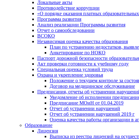
Локальные акты
Противодействие коррупции
«О порядке оказания платных образовательных
Программа развития
Анализ реализации Программы развития
Отчет о самообследовании
ВСОКО
Независимая оценка качества образования
План по устранению недостатков, выявле
Анкетирование по НОКО
Паспорт дорожной безопасности образователь
Акт проверки готовности к учебному году
Специальная оценка условий труда
Охрана и укрепление здоровья
Положение о текущем контроле за состо
Договор на медицинское обслуживание
Предписания, отчеты об устранении нарушени
Уведомление об исполнении предписания
Предписание МОиН от 01.04.2019
Отчет об устранении нарушений
Отчет об устранении нарушений 2019 г
Оценка качества работы организации в ап
Образование
Лицензия
Выписка из реестра лицензий на осущест