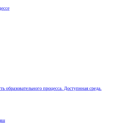
цессе
ь образовательного процесса. Доступнная среда.
аяш