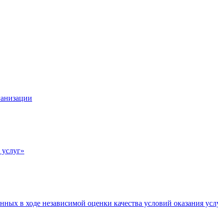
ганизации
 услуг»
нных в ходе независимой оценки качества условий оказания усл